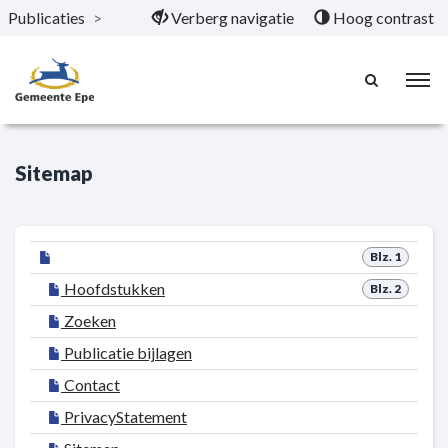
Publicaties
>
Verberg navigatie
Hoog contrast
Naar hoofdinhoud
Sitemap
Blz. 1
Hoofdstukken
Blz. 2
Zoeken
Publicatie bijlagen
Contact
PrivacyStatement