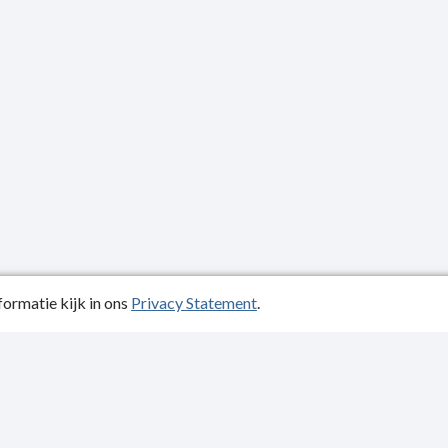
ormatie kijk in ons
Privacy Statement
.
atiedatum: 03-07-2025
ctgegevens
y Statement
kelijkheidsverklaring
p