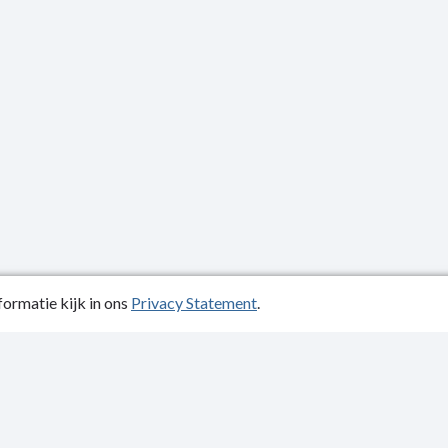
ormatie kijk in ons
Privacy Statement
.
atiedatum: 03-07-2025
ctgegevens
y Statement
kelijkheidsverklaring
p