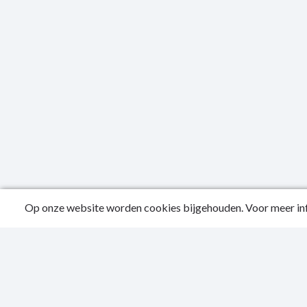
Op onze website worden cookies bijgehouden. Voor meer inf
Public
Conta
Privac
Toegan
Sitema