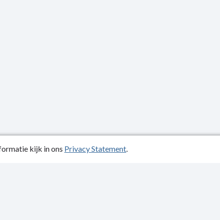
ormatie kijk in ons
Privacy Statement
.
atiedatum: 23-06-2021
ctgegevens
y Statement
kelijkheidsverklaring
p