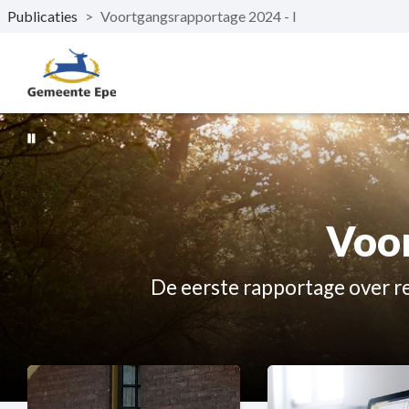
Publicaties
>
Voortgangsrapportage 2024 - I
Naar hoofdinhoud
Voor
De eerste rapportage over r