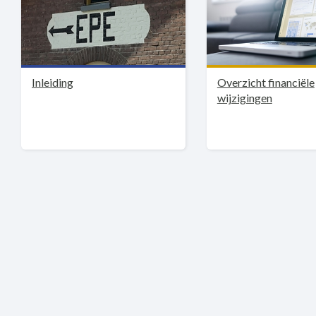
Inleiding
Overzicht financiële
wijzigingen