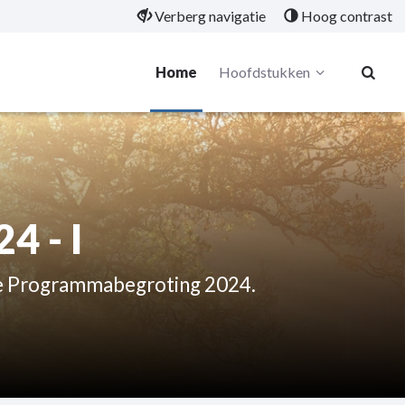
Verberg navigatie
Hoog contrast
Home
Hoofdstukken
4 - I
 de Programmabegroting 2024.