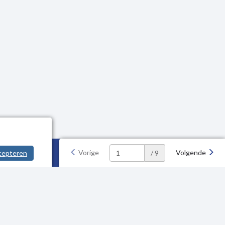
Vorige
Volgende
cepteren
/ 9