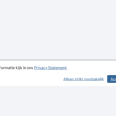
ormatie kijk in ons
Privacy Statement
.
atiedatum: 20-06-2024
Alleen strikt noodzakelijk
Ac
ctgegevens
y Statement
kelijkheidsverklaring
p