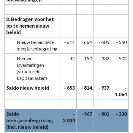
3. Bedragen voor het
op te nemen nieuw
beleid
Nieuw beleid deze
- 611
- 664
- 605
- 560
meerjarenbegroting
Nieuwe
- 42
- 150
- 332
- 504
investeringen
(structurele
kapitaallasten)
Saldo nieuw beleid
- 653
- 814
- 937
-
1.064
Saldo
-
- 967
- 801
- 330
meerjarenbegroting
3.034
(incl. nieuw beleid)