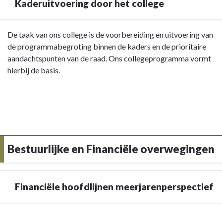
Kaderuitvoering door het college
Terug
De taak van ons college is de voorbereiding en uitvoering van
naar
de programmabegroting binnen de kaders en de prioritaire
navigatie
aandachtspunten van de raad. Ons collegeprogramma vormt
-
hierbij de basis.
Bestuurlijk
kader
-
Kaderuitvoering
door
het
Bestuurlijke en Financiële overwegingen
college
Financiële hoofdlijnen meerjarenperspectief
Terug