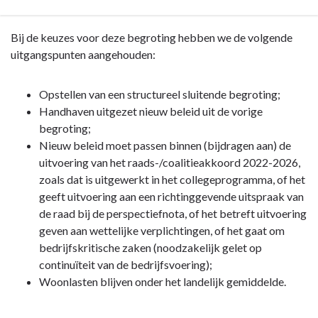
Terug
Bij de keuzes voor deze begroting hebben we de volgende
naar
uitgangspunten aangehouden:
navigatie
-
Opstellen van een structureel sluitende begroting;
Inleiding
Handhaven uitgezet nieuw beleid uit de vorige
-
begroting;
Bestuurlijke
Nieuw beleid moet passen binnen (bijdragen aan) de
keuzes:
uitvoering van het raads-/coalitieakkoord 2022-2026,
Waar
zoals dat is uitgewerkt in het collegeprogramma, of het
zetten
geeft uitvoering aan een richtinggevende uitspraak van
we
de raad bij de perspectiefnota, of het betreft uitvoering
in
geven aan wettelijke verplichtingen, of het gaat om
2025
bedrijfskritische zaken (noodzakelijk gelet op
op
continuïteit van de bedrijfsvoering);
in
Woonlasten blijven onder het landelijk gemiddelde.