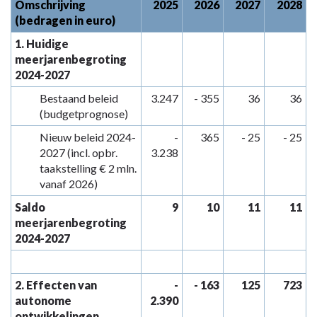
Omschrijving
2025
2026
2027
2028
(bedragen in euro)
1. Huidige
meerjarenbegroting
2024-2027
Bestaand beleid
3.247
- 355
36
36
(budgetprognose)
Nieuw beleid 2024-
-
365
- 25
- 25
2027 (incl. opbr.
3.238
taakstelling € 2 mln.
vanaf 2026)
Saldo
9
10
11
11
meerjarenbegroting
2024-2027
2. Effecten van
-
- 163
125
723
autonome
2.390
ontwikkelingen