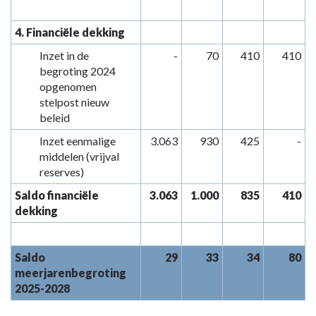
4. Financiële dekking
Inzet in de
-
70
410
410
begroting 2024
opgenomen
stelpost nieuw
beleid
Inzet eenmalige
3.063
930
425
-
middelen (vrijval
reserves)
Saldo financiële
3.063
1.000
835
410
dekking
Saldo
29
33
34
80
meerjarenbegroting
2025-2028