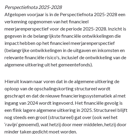
naar
Perspectiefnota 2025-2028
navigatie
Afgelopen voorjaar is in de Perspectiefnota 2025-2028 een
-
verkenning opgenomen van het financieel
Bestuurlijke
meerjarenperspectief voor de periode 2025-2028. Inzicht is
en
gegeven in de belangrijkste financiële ontwikkelingen die
Financiële
impact hebben op het financieel meerjarenperspectief
overwegingen
(belangrijke ontwikkelingen in de uitgaven en inkomsten en
-
relevante financiële risico's, inclusief de ontwikkeling van de
Financiële
algemene uitkering uit het gemeentefonds).
hoofdlijnen
meerjarenperspectief
Hieruit kwam naar voren dat in de algemene uitkering de
oploop van de opschalingskorting structureel wordt
geschrapt en dat de nieuwe financieringssystematiek al met
ingang van 2024 wordt ingevoerd. Het financiële gevolg is
een flink lagere algemene uitkering in 2025. Structureel blijft
nog steeds een groot (structureel) gat over (ook wel het
‘ravijn’ genoemd), wat hetzij door meer middelen, hetzij door
minder taken gedicht moet worden.