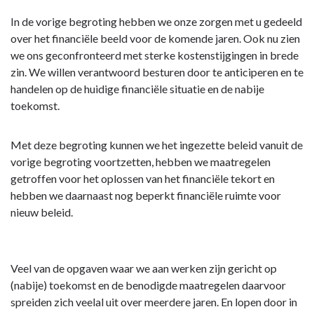
Sluitende
In de vorige begroting hebben we onze zorgen met u gedeeld
begroting
over het financiële beeld voor de komende jaren. Ook nu zien
met
we ons geconfronteerd met sterke kostenstijgingen in brede
beperkt
zin. We willen verantwoord besturen door te anticiperen en te
ruimte
handelen op de huidige financiële situatie en de nabije
voor
toekomst.
nieuw
beleid
Met deze begroting kunnen we het ingezette beleid vanuit de
vorige begroting voortzetten, hebben we maatregelen
getroffen voor het oplossen van het financiële tekort en
hebben we daarnaast nog beperkt financiële ruimte voor
nieuw beleid.
Veel van de opgaven waar we aan werken zijn gericht op
(nabije) toekomst en de benodigde maatregelen daarvoor
spreiden zich veelal uit over meerdere jaren. En lopen door in