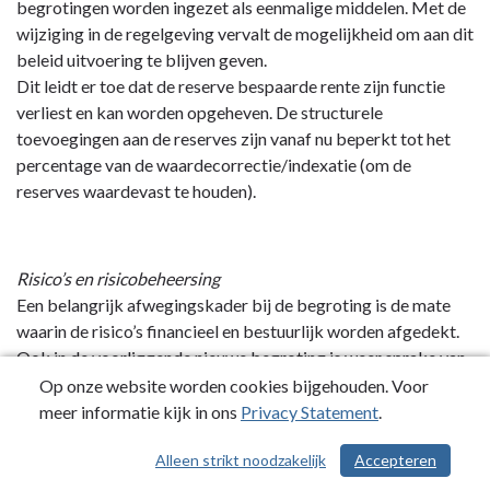
begrotingen worden ingezet als eenmalige middelen. Met de
wijziging in de regelgeving vervalt de mogelijkheid om aan dit
beleid uitvoering te blijven geven.
Dit leidt er toe dat de reserve bespaarde rente zijn functie
verliest en kan worden opgeheven. De structurele
toevoegingen aan de reserves zijn vanaf nu beperkt tot het
percentage van de waardecorrectie/indexatie (om de
reserves waardevast te houden).
Risico’s en risicobeheersing
Een belangrijk afwegingskader bij de begroting is de mate
waarin de risico’s financieel en bestuurlijk worden afgedekt.
Ook in de voorliggende nieuwe begroting is weer sprake van
onzekerheden en (financiële) risico’s.
Op onze website worden cookies bijgehouden. Voor
Het opstellen van een nieuwe begroting gaat gepaard met
meer informatie kijk in ons
Privacy Statement
.
het maken van inschattingen die beïnvloed worden door
Alleen strikt noodzakelijk
Accepteren
/ 242
onzekerheden en risico’s. Een meer uitgebreide beschrijving
van de risico’s en de invloed hiervan op het