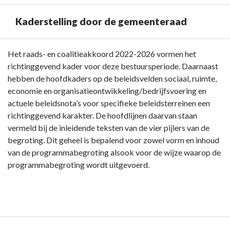
Kaderstelling door de gemeenteraad
Terug
Het raads- en coalitieakkoord 2022-2026 vormen het
naar
richtinggevend kader voor deze bestuursperiode. Daarnaast
navigatie
hebben de hoofdkaders op de beleidsvelden sociaal, ruimte,
-
economie en organisatieontwikkeling/bedrijfsvoering en
Bestuurlijk
actuele beleidsnota’s voor specifieke beleidsterreinen een
kader
richtinggevend karakter. De hoofdlijnen daarvan staan
-
vermeld bij de inleidende teksten van de vier pijlers van de
Kaderstelling
begroting. Dit geheel is bepalend voor zowel vorm en inhoud
door
van de programmabegroting alsook voor de wijze waarop de
de
programmabegroting wordt uitgevoerd.
gemeenteraad