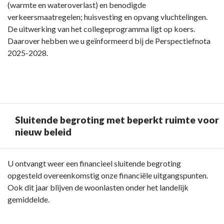
(warmte en wateroverlast) en benodigde
verkeersmaatregelen; huisvesting en opvang vluchtelingen.
De uitwerking van het collegeprogramma ligt op koers.
Daarover hebben we u geïnformeerd bij de Perspectiefnota
2025-2028.
Sluitende begroting met beperkt ruimte voor
nieuw beleid
Terug
U ontvangt weer een financieel sluitende begroting
naar
opgesteld overeenkomstig onze financiële uitgangspunten.
navigatie
Ook dit jaar blijven de woonlasten onder het landelijk
-
gemiddelde.
Inleiding
-