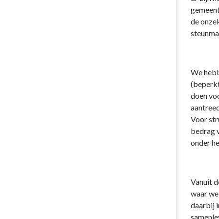
gemeente
de onzek
steunmaa
We hebbe
(beperkt
doen voo
aantreed
Voor str
bedrag v
onder he
Vanuit 
waar we 
daarbij 
samenlev