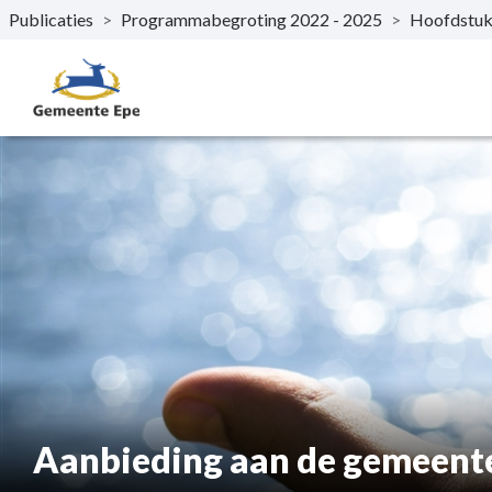
Publicaties
>
Programmabegroting 2022 - 2025
>
Hoofdstu
Naar hoofdinhoud
Aanbieding aan de gemeent