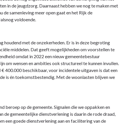
sten in de jeugdzorg. Daarnaast hebben we nog te maken met
nu de samenleving meer open gaat en het Rijk de
oralsnog voldoende.
ng houdend met de onzekerheden. Er is in deze begroting
nciële middelen. Dat geeft mogelijkheden om voorstellen te
udendheid omdat in 2022 een nieuw gemeentebestuur
zijn om wensen en ambities ook structureel te kunnen invullen.
 € 400.000 beschikbaar, voor incidentele uitgaven is dat een
olide is én toekomstbestendig. Met de woonlasten blijven we
nd beroep op de gemeente. Signalen die we oppakken en
n de gemeentelijke dienstverlening is daarin de rode draad,
m een goede dienstverlening aan en facilitering van de