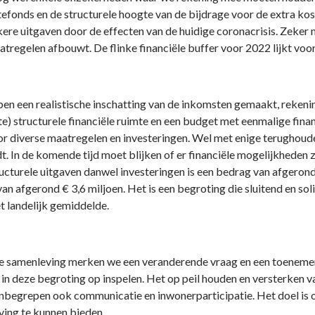
fonds en de structurele hoogte van de bijdrage voor de extra ko
ere uitgaven door de effecten van de huidige coronacrisis. Zeker 
tregelen afbouwt. De flinke financiële buffer voor 2022 lijkt vo
n een realistische inschatting van de inkomsten gemaakt, rekeni
e) structurele financiële ruimte en een budget met eenmalige fina
r diverse maatregelen en investeringen. Wel met enige terugho
t. In de komende tijd moet blijken of er financiële mogelijkheden 
ucturele uitgaven danwel investeringen is een bedrag van afgerond
an afgerond € 3,6 miljoen. Het is een begroting die sluitend en s
t landelijk gemiddelde.
de samenleving merken we een veranderende vraag en een toeneme
in deze begroting op inspelen. Het op peil houden en versterken va
inbegrepen ook communicatie en inwonerparticipatie. Het doel is o
ing te kunnen bieden.