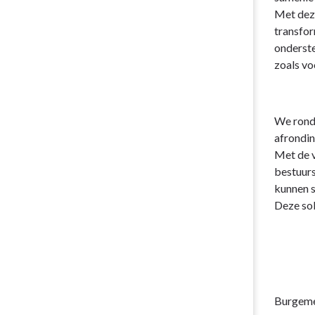
Met deze
transfor
onderste
zoals vo
We ronde
afrondin
Met de v
bestuurs
kunnen s
Deze sol
Burgeme