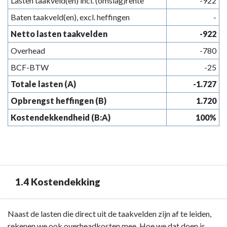
Lasten taakveld(en) incl. (omslag)rente
-922
Baten taakveld(en), excl. heffingen
-
Netto lasten taakvelden
-922
Overhead
-780
BCF-BTW
-25
Totale lasten (A)
-1.727
Opbrengst heffingen (B)
1.720
Kostendekkendheid (B:A)
100%
1.4 Kostendekking
Terug
Naast de lasten die direct uit de taakvelden zijn af te leiden,
naar
rekenen we ook overheadkosten mee. Hoe we dat doen is