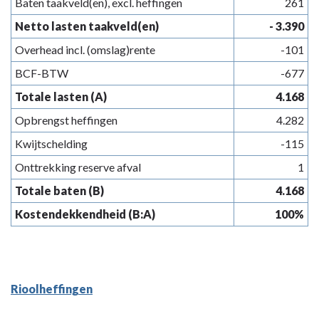
Baten taakveld(en), excl. heffingen
261
Netto lasten taakveld(en)
- 3.390
Overhead incl. (omslag)rente
-101
BCF-BTW
-677
Totale lasten (A)
4.168
Opbrengst heffingen
4.282
Kwijtschelding
-115
Onttrekking reserve afval
1
Totale baten (B)
4.168
Kostendekkendheid (B:A)
100%
Rioolheffingen