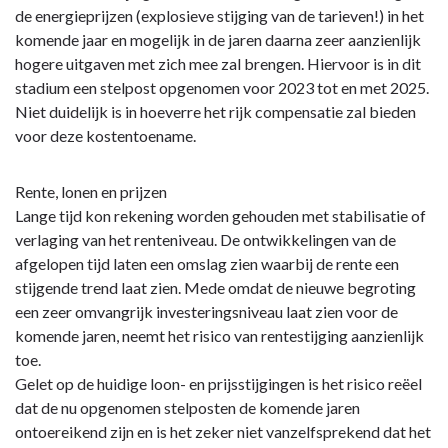
2
de energieprijzen (explosieve stijging van de tarieven!) in het
|
komende jaar en mogelijk in de jaren daarna zeer aanzienlijk
Weerstandsvermogen
hogere uitgaven met zich mee zal brengen. Hiervoor is in dit
en
stadium een stelpost opgenomen voor 2023 tot en met 2025.
Risicobeheersing
Niet duidelijk is in hoeverre het rijk compensatie zal bieden
-
voor deze kostentoename.
2.1
Inleiding
Rente, lonen en prijzen
Lange tijd kon rekening worden gehouden met stabilisatie of
verlaging van het renteniveau. De ontwikkelingen van de
afgelopen tijd laten een omslag zien waarbij de rente een
stijgende trend laat zien. Mede omdat de nieuwe begroting
een zeer omvangrijk investeringsniveau laat zien voor de
komende jaren, neemt het risico van rentestijging aanzienlijk
toe.
Gelet op de huidige loon- en prijsstijgingen is het risico reëel
dat de nu opgenomen stelposten de komende jaren
ontoereikend zijn en is het zeker niet vanzelfsprekend dat het