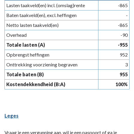
Lasten taakveld(en) incl. (omslag)rente
-865
Baten taakveld(en), excl. heffingen
-
Netto lasten taakveld(en)
-865
Overhead
-90
Totale lasten (A)
-955
Opbrengst heffingen
952
Onttrekking voorziening begraven
3
Totale baten (B)
955
Kostendekkendheid (B:A)
100%
Leges
Vraag je een vergunning aan, wil je een paspoort of ga je