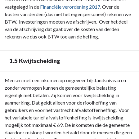
navigatie
vastgelegd in de
Financiële verordening 2017
. Over de
-
kosten van derden (dus niet het eigen personeel) rekenen we
1
BTW. Investeringen moeten we afschrijven. Over het deel
|
van de afschrijving dat gaat over de kosten van derden
Lokale
rekenen we dus ook BTW toe aan de heffing.
heffingen
-
1.4
1.5 Kwijtschelding
Kostendekking
Terug
Mensen met een inkomen op ongeveer bijstandsniveau en
naar
zonder vermogen kunnen de gemeentelijke belasting
navigatie
eigenlijk niet betalen. Zij komen voor kwijtschelding in
-
aanmerking. Dat geldt alleen voor de rioolheffing van
1
gebruikers en voor het vastrecht afvalstoffenheffing. Voor
|
het variabele tarief afvalstoffenheffing is kwijtschelding
Lokale
mogelijk tot maximaal € 69. De inkomsten die de gemeente
heffingen
daardoor misloopt worden betaald door de mensen die geen