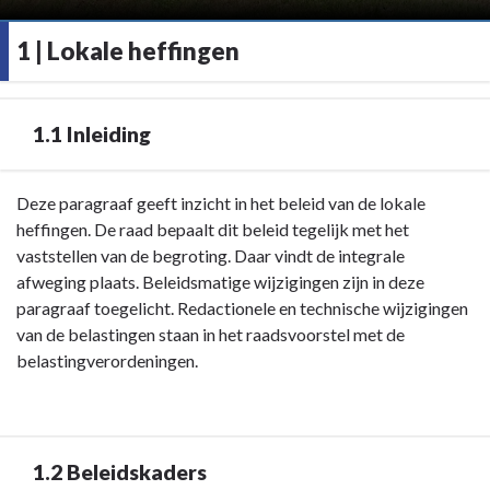
1 | Lokale heffingen
1.1 Inleiding
Terug
Deze paragraaf geeft inzicht in het beleid van de lokale
naar
heffingen. De raad bepaalt dit beleid tegelijk met het
navigatie
vaststellen van de begroting. Daar vindt de integrale
-
afweging plaats. Beleidsmatige wijzigingen zijn in deze
1
paragraaf toegelicht. Redactionele en technische wijzigingen
|
van de belastingen staan in het raadsvoorstel met de
Lokale
belastingverordeningen.
heffingen
-
1.1
Inleiding
1.2 Beleidskaders