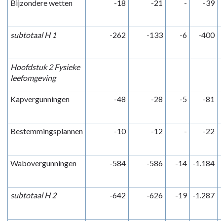
Bijzondere wetten
-18
-21
-
-39
subtotaal H 1
-262
-133
-6
-400
Hoofdstuk 2 Fysieke
leefomgeving
Kapvergunningen
-48
-28
-5
-81
Bestemmingsplannen
-10
-12
-
-22
Wabovergunningen
-584
-586
-14
-1.184
subtotaal H 2
-642
-626
-19
-1.287