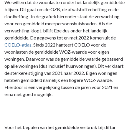
Terug
We willen dat de woonlasten onder het landelijk gemiddelde
naar
blijven. Dit gaat om de OZB, de afvalstoffenheffing en de
navigatie
rioolheffing. In de grafiek hieronder staat de verwachting
-
voor een gemiddeld meerpersoonshuishouden. Als die
1
verwachting klopt, blijft Epe dus onder het landelijk
|
gemiddelde. De gegevens tot en met 2022 komen uit de
Lokale
COELO-atlas
. Sinds 2022 hanteert COELO voor de
heffingen
woonlasten de gemiddelde WOZ-waarde voor eigen
-
woningen. Daarvoor was de gemiddelde waarde gebaseerd
1.6
op alle woningen (dus inclusief huurwoningen). Dit verklaart
Woonlasten
de sterkere stijging van 2021 naar 2022. Eigen woningen
hebben gemiddeld namelijk een hogere WOZ-waarde.
Hierdoor is een vergelijking tussen de jaren voor 2021 en
erna niet goed mogelijk.
Voor het bepalen van het gemiddelde verbruik bij diftar