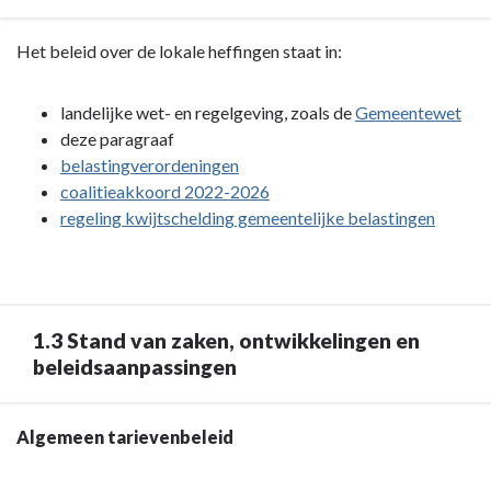
Terug
Het beleid over de lokale heffingen staat in:
naar
navigatie
landelijke wet- en regelgeving, zoals de
Gemeentewet
-
deze paragraaf
1
belastingverordeningen
|
coalitieakkoord 2022-2026
Lokale
regeling kwijtschelding gemeentelijke belastingen
heffingen
-
1.2
Beleidskaders
1.3 Stand van zaken, ontwikkelingen en
beleidsaanpassingen
Terug
Algemeen tarievenbeleid
naar
navigatie