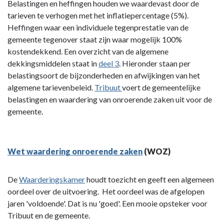
Belastingen en heffingen houden we waardevast door de
-
tarieven te verhogen met het inflatiepercentage (5%).
1
Heffingen waar een individuele tegenprestatie van de
|
gemeente tegenover staat zijn waar mogelijk 100%
Lokale
kostendekkend. Een overzicht van de algemene
heffingen
dekkingsmiddelen staat in
deel 3
. Hieronder staan per
-
belastingsoort de bijzonderheden en afwijkingen van het
1.3
algemene tarievenbeleid.
Tribuut
voert de gemeentelijke
Stand
belastingen en waardering van onroerende zaken uit voor de
van
gemeente.
zaken,
ontwikkelingen
en
Wet waardering onroerende zaken
(WOZ)
beleidsaanpassingen
De
Waarderingskamer
houdt toezicht en geeft een algemeen
oordeel over de uitvoering. Het oordeel was de afgelopen
jaren 'voldoende'. Dat is nu 'goed'. Een mooie opsteker voor
Tribuut en de gemeente.