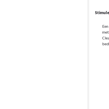
Stimul
Een
met 
Clea
bedr