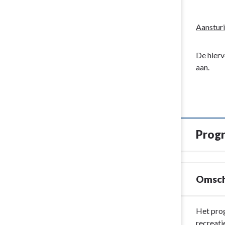
Aanstur
De hierv
aan.
Progr
Omsch
Terug
Het pro
naar
recreati