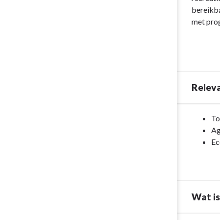
navigatie
bereikba
-
met pro
Programma
9
|
Bedrijvighei
-
Relev
Omschrijvin
programma
Terug
To
naar
Ag
navigatie
Ec
-
Programma
9
|
Wat is
Bedrijvighei
-