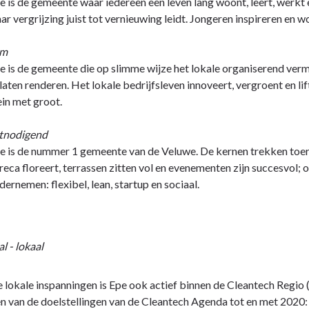
e is de gemeente waar iedereen een leven lang woont, leert, werkt 
ar vergrijzing juist tot vernieuwing leidt. Jongeren inspireren e
im
e is de gemeente die op slimme wijze het lokale organiserend v
 laten renderen. Het lokale bedrijfsleven innoveert, vergroent en li
ein met groot.
tnodigend
e is de nummer 1 gemeente van de Veluwe. De kernen trekken toeri
reca floreert, terrassen zitten vol en evenementen zijn succesvol; o
dernemen: flexibel, lean, startup en sociaal.
l - lokaal
 lokale inspanningen is Epe ook actief binnen de Cleantech Regio 
en van de doelstellingen van de Cleantech Agenda tot en met 2020: 