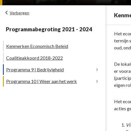
Verbergen
Kenme
Programmabegroting 2021 - 2024
Terug
Het econ
naar
termijn 
Kenmerken Economisch Beleid
navigatie
oud, ond
-
Coalitieakkoord 2018-2022
Pijler:
De lokal
Economie
Programma 9 | Bedrijvigheid
er voora
-
(partici
Programma 10 | Weer aan het werk
Omschrijving programma
Kenmerken
eigen ro
Economisch
Relevante nota’s (kerndocumenten)
Beleid
Het econ
acties g
Wat is de stand van zaken
Vi
Wat willen we bereiken