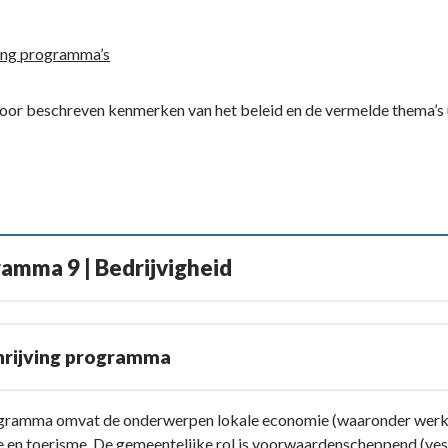
ing programma’s
oor beschreven kenmerken van het beleid en de vermelde thema’s u
amma 9 | Bedrijvigheid
rijving programma
gramma omvat de onderwerpen lokale economie (waaronder werkgel
e en toerisme. De gemeentelijke rol is voorwaardenscheppend (ves