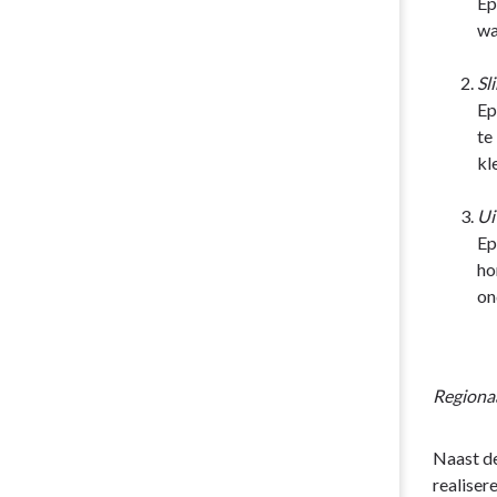
Ep
wa
Wat gaan we daarvoor doen
Sl
Wat mag dat kosten
Ep
te
kl
Ui
Ep
ho
on
Regionaa
Naast de
realiser