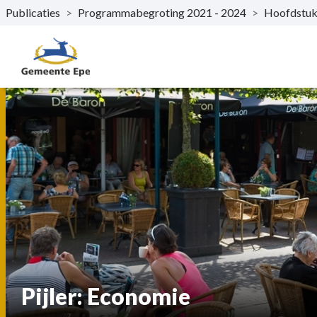
Publicaties
>
Programmabegroting 2021 - 2024
>
Hoofdstu
Naar hoofdinhoud
Pijler: Economie