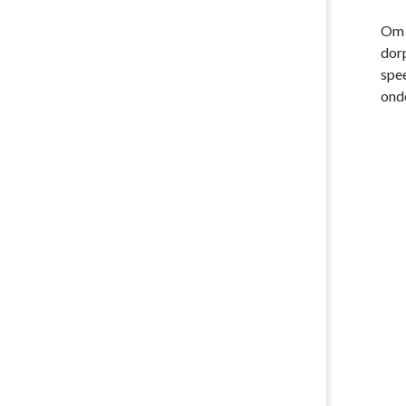
-
Coalitieakk
Om 
2018-
dor
2022
spee
ond