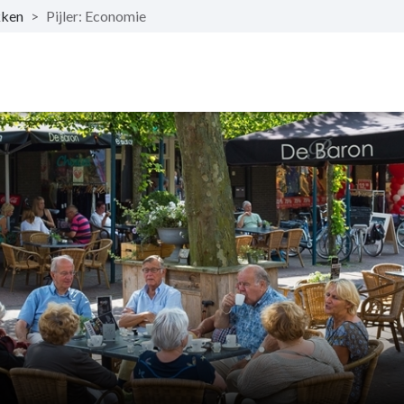
kken
>
Pijler: Economie