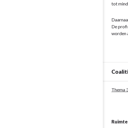
tot mind
Daarnaas
De profi
worden 
Coali
Terug
Thema 3
naar
navigatie
-
Pijler:
Ruimte 
Economie