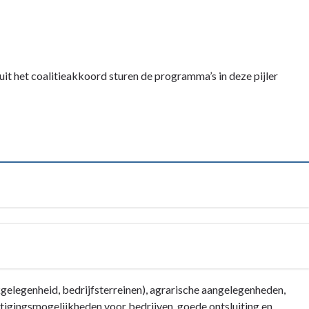
it het coalitieakkoord sturen de programma’s in deze pijler
egenheid, bedrijfsterreinen), agrarische aangelegenheden,
tigingsmogelijkheden voor bedrijven, goede ontsluiting en