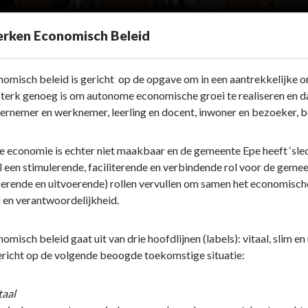
rken Economisch Beleid
omisch beleid is gericht op de opgave om in een aantrekkelijke om
sterk genoeg is om autonome economische groei te realiseren en da
ernemer en werknemer, leerling en docent, inwoner en bezoeker, 
e economie is echter niet maakbaar en de gemeente Epe heeft ‘sle
l een stimulerende, faciliterende en verbindende rol voor de geme
perende en uitvoerende) rollen vervullen om samen het economische
l en verantwoordelijkheid.
omisch beleid gaat uit van drie hoofdlijnen (labels): vitaal, slim 
ericht op de volgende beoogde toekomstige situatie:
taal