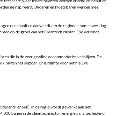
en recreëert, waar ieders talenten worden erkend en benut en
n worden geïnspireerd. Ouderen en kwetsbaren werken mee.
ermogen opschaalt en aanwendt om de regionale samenwerking
ft mee op de groei van het Cleantech cluster. Epe verbindt
sten die in de zeer gewilde accommodaties verblijven. De
ok buiten het seizoen. Er is ruimte voor het nieuwe
(Stedendriehoek). In de regio wordt gewerkt aan het
4.000 banen in de cleantechsector; energietransitie, leidend